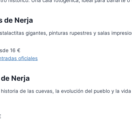
tro histórico. Una cala fotogénica, ideal para bañarte o 
 de Nerja
Estalactitas gigantes, pinturas rupestres y salas impresi
sde 16 €
tradas oficiales
de Nerja
historia de las cuevas, la evolución del pueblo y la vida 
€