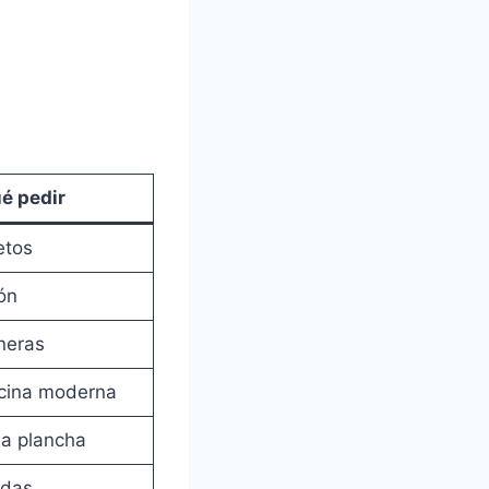
é pedir
etos
ón
neras
ocina moderna
la plancha
adas