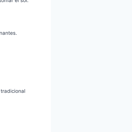
tomar el sol.
onantes.
tradicional