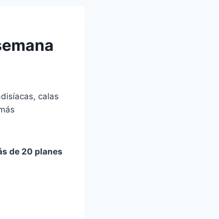
 semana
disíacas, calas
 más
s de 20 planes