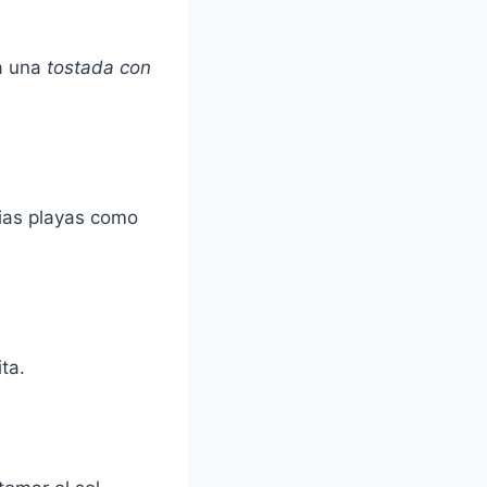
a una
tostada con
rias playas como
ta.