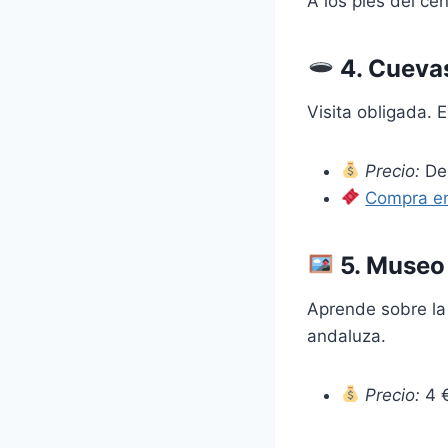
A los pies del cen
4.
Cuevas
Visita obligada. 
Precio:
De
Compra en
5.
Museo 
Aprende sobre la 
andaluza.
Precio:
4 