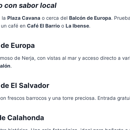
 con sabor local
n la
Plaza Cavana
o cerca del
Balcón de Europa
. Prueb
 un café en
Café El Barrio
o
La Ibense
.
 de Europa
moso de Nerja, con vistas al mar y acceso directo a va
Salón
.
 de El Salvador
con frescos barrocos y una torre preciosa. Entrada gratui
de Calahonda