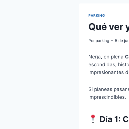
PARKING
Qué ver 
Por
parking
5 de ju
Nerja, en plena
C
escondidas, hist
impresionantes d
Si planeas pasar
imprescindibles.
Día 1: C