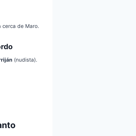
ta cerca de Maro.
ordo
riján
(nudista).
anto