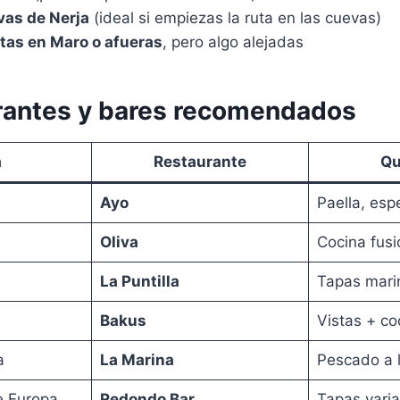
vas de Nerja
(ideal si empiezas la ruta en las cuevas)
tas en Maro o afueras
, pero algo alejadas
rantes y bares recomendados
a
Restaurante
Qu
Ayo
Paella, esp
Oliva
Cocina fusi
La Puntilla
Tapas mari
Bakus
Vistas + c
a
La Marina
Pescado a 
e Europa
Redondo Bar
Tapas vari