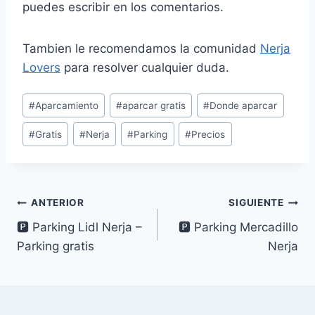
puedes escribir en los comentarios.
Tambien le recomendamos la comunidad
Nerja
Lovers
para resolver cualquier duda.
Etiquetas
#
Aparcamiento
#
aparcar gratis
#
Donde aparcar
de
#
Gratis
#
Nerja
#
Parking
#
Precios
la
entrada:
Navegación
ANTERIOR
SIGUIENTE
🅿 Parking Lidl Nerja –
🅿 Parking Mercadillo
de
Parking gratis
Nerja
entradas