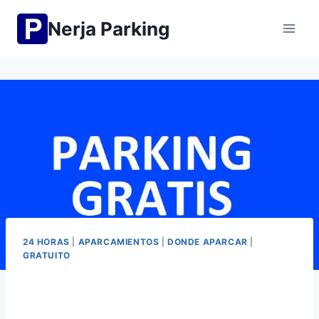
Saltar
Nerja Parking
al
contenido
24 HORAS
|
APARCAMIENTOS
|
DONDE APARCAR
|
GRATUITO