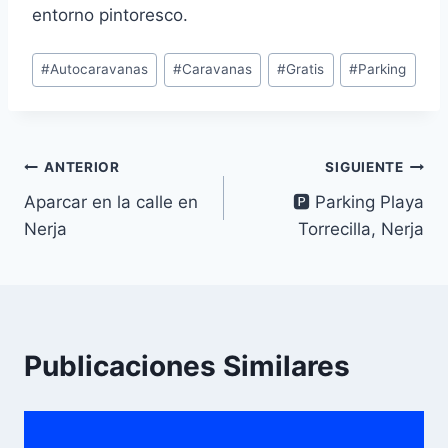
entorno pintoresco.
Etiquetas
#
Autocaravanas
#
Caravanas
#
Gratis
#
Parking
de
la
entrada:
Navegación
ANTERIOR
SIGUIENTE
Aparcar en la calle en
🅿 Parking Playa
de
Nerja
Torrecilla, Nerja
entradas
Publicaciones Similares